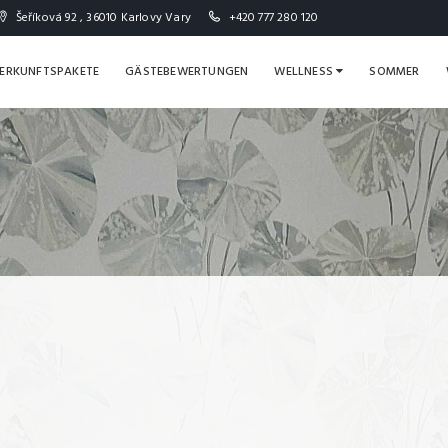
Šeříková 92 , 36010 Karlovy Vary
+420 777 280 120
ERKUNFTSPAKETE
GÄSTEBEWERTUNGEN
WELLNESS
SOMMER