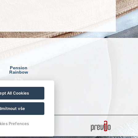
Pension
Rainbow
87%
pt All Cookies
dmítnout vše
kies Prefences