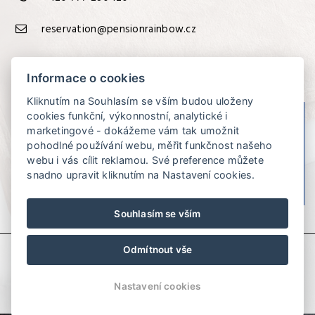
reservation@pensionrainbow.cz
Informace o cookies
Kliknutím na Souhlasím se vším budou uloženy
cookies funkční, výkonnostní, analytické i
marketingové - dokážeme vám tak umožnit
Pension
pohodlné používání webu, měřit funkčnost našeho
Rainbow
webu i vás cílit reklamou. Své preference můžete
87%
snadno upravit kliknutím na Nastavení cookies.
Souhlasím se vším
Odmítnout vše
© Copyright 2026 | Všechna práva vyhrazena
Nastavení cookies