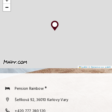
−
Leaflet
|
© Seznam.cz a.s. a další
Pension Rainbow ®
Šeříková 92, 36010 Karlovy Vary
+420 777 280 120