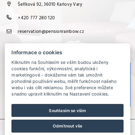
Šeříková 92, 36010 Karlovy Vary
+420 777 280 120
reservation@pensionrainbow.cz
Informace o cookies
Kliknutím na Souhlasím se vším budou uloženy
cookies funkční, výkonnostní, analytické i
marketingové - dokážeme vám tak umožnit
Pension
pohodlné používání webu, měřit funkčnost našeho
Rainbow
webu i vás cílit reklamou. Své preference můžete
87%
snadno upravit kliknutím na Nastavení cookies.
Souhlasím se vším
Odmítnout vše
© Copyright 2026 | Všechna práva vyhrazena